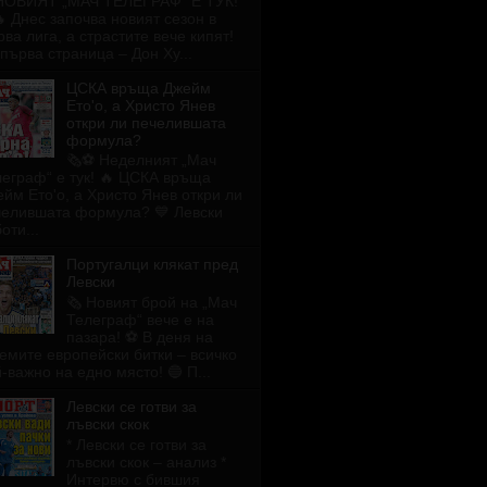
 НОВИЯТ „МАЧ ТЕЛЕГРАФ“ Е ТУК!
🔥 Днес започва новият сезон в
ва лига, а страстите вече кипят!
първа страница – Дон Ху...
ЦСКА връща Джейм
Ето'о, а Христо Янев
откри ли печелившата
формула?
🗞️⚽ Неделният „Мач
еграф“ е тук! 🔥 ЦСКА връща
йм Ето'о, а Христо Янев откри ли
челившата формула? 💙 Левски
оти...
Португалци клякат пред
Левски
🗞️ Новият брой на „Мач
Телеграф“ вече е на
пазара! ⚽ В деня на
емите европейски битки – всичко
-важно на едно място! 🔵 П...
Левски се готви за
лъвски скок
* Левски се готви за
лъвски скок – анализ *
Интервю с бившия