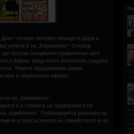
По
 Днес“ отново поставя певицата Дара в
ед успеха ѝ на „Евровизия“. Според
 ще получи специални привилегии като
ия и Варна, сред които безплатен градски
нуси. Темата предизвиква широк
във
нтари в социалните мрежи.
за 
атли на „Камбаните“
центи е и появата на правнучката на
ми 
а „Камбаните“. Публикацията разказва за
нас
слу
омиче и присъствието на семейството ѝ на
евр
Кра