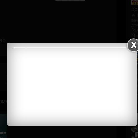
ЦС
🔥 
веч
дра
Бъл
Хри
ар
сл
Начална
По-стара публикация
на
страница
🚨 
веч
пом
бос
оментари за публикацията (Atom)