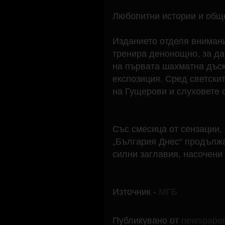
Любопитни истории и общ
Изданието отделя внимани
тренира денонощно, за да 
на първата шахматна дъска
експозиция. Сред светски
на Гущерови и слуховете 
Със смесица от сензации,
„България Днес“ продълж
силни заглавия, насочени
Източник -
МГБ
Публикувано от
newspape