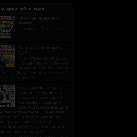
пулярни публикации
Огромни промени в
Левски
Източник - Тема спорт
Мащабни реформи в
ЦСКА
* Три страници за ЦСКА
с акцент върху големите
промени в клуба * Играч
 фокус: Давид все още не е готов
битка с Голиат (За...
Днес започва новият
сезон в Първа лига, а
страстите вече кипят!
На първа страница –
Дон Хулио избухна: „Все
е тая за трансфери!“ Какво каза
тавникът на Левски и какво се
чва около „сините“ преди
опейския сблъсък с Университатя
йова и мача с Дунав?