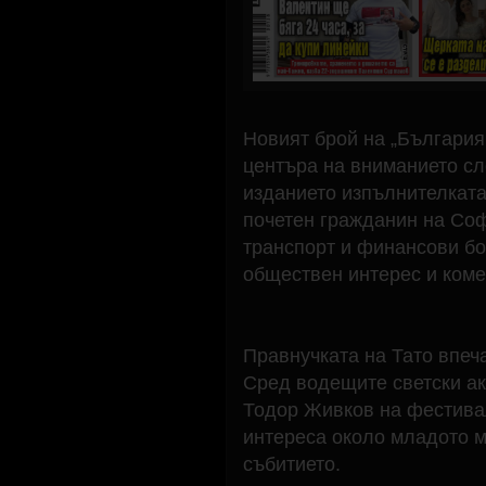
Новият брой на „България
центъра на вниманието сл
изданието изпълнителката
почетен гражданин на Соф
транспорт и финансови бо
обществен интерес и коме
Правнучката на Тато впеч
Сред водещите светски ак
Тодор Живков на фестивал
интереса около младото м
събитието.