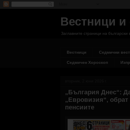
Вестници и
Заглавните страници на български 
Вестници
Седмични вес
Седмичен Хороскоп
Изпр
вторник, 2 юни 2026 г.
„България Днес“: Д
„Евровизия“, обрат 
пенсиите