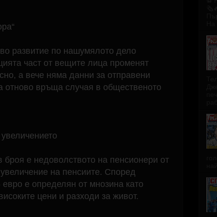
⚽️
🗞️
Пър
На 
ора“
ово развитие по нашумялото дело
цията част от вещите лица променят
сно, а вече няма данни за отправени
Тел
та отново връща случая в общественото
Дже
пе
раб
 увеличението
гол
в броя е недоволството на пенсионери от
най
увеличение на пенсиите. Според
5 евро е определян от мнозина като
исоките цени и разходи за живот.