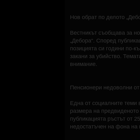
Нов обрат по делото „Деб
Вестникът съобщава за н
„Дебора“. Според публика
позицията си години по-къ
закани за убийство. Тема
внимание.
Пенсионери недоволни от
Една от социалните теми 
размера на предвиденото 
публикацията ръстът от 2
недостатъчен на фона на в