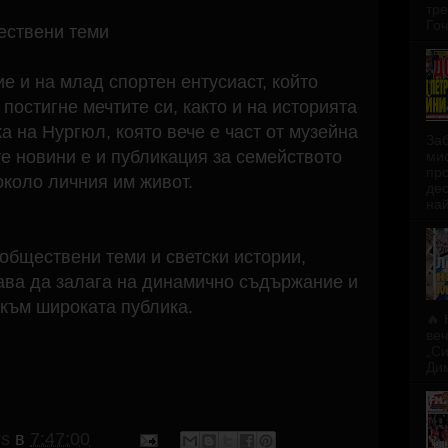
тре
Гоч
ествени теми
е и на млад спортен ентусиаст, който
постигне мечтите си, както и на историята
 на Нургюл, която вече е част от музейна
За
те новини е и публикация за семейството
ми
про
около личния им живот.
дес
най
 обществени теми и светски истории,
ава да залага на динамично съдържание и
 към широката публика.
🔥 
веч
„Си
Дим
rs
в
7:47:00