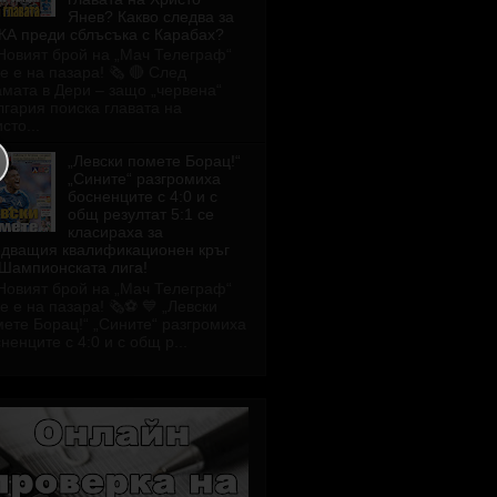
Янев? Какво следва за
КА преди сблъсъка с Карабах?
Новият брой на „Мач Телеграф“
е е на пазара! 🗞️ 🔴 След
мата в Дери – защо „червена“
гария поиска главата на
сто...
„Левски помете Борац!“
„Сините“ разгромиха
босненците с 4:0 и с
общ резултат 5:1 се
класираха за
едващия квалификационен кръг
 Шампионската лига!
Новият брой на „Мач Телеграф“
е е на пазара! 🗞️⚽ 💙 „Левски
ете Борац!“ „Сините“ разгромиха
ненците с 4:0 и с общ р...