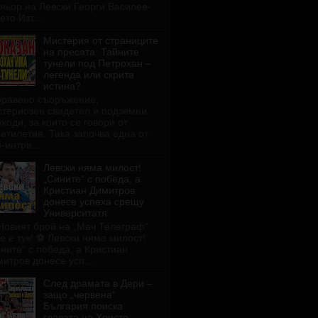
ньор на Левски Георги Василев-
ето Изт...
Мистерия от страниците
на пресата: Тайните
тунели под Петрохан –
легенда или скрита
истина?
бравено съоръжение,
стериозен свидетел и подземни
ходи, за които се говори от
етилетия. Така започва една от
-интри...
Левски няма милост!
„Сините“ с победа, а
Кристиан Димитров
донесе успеха срещу
Университатя
Новият брой на „Мач Телеграф“
е е тук! ⚽ Левски няма милост!
ните“ с победа, а Кристиан
итров донесе усп...
След драмата в Дери –
защо „червена“
България поиска
главата на Христо