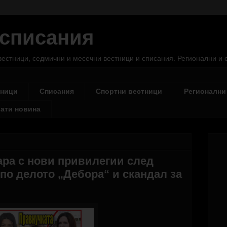
 списания
вестници, седмични и месечни вестници и списания. Регионални и
тници
Списания
Спортни вестници
Регионални
ати новина
ара с нови привилегии след
по делото „Дебора“ и скандал за